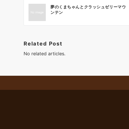
投
l
夢のくまちゃんとクラッシュゼリーマウ
t
稿
ンテン
e
ナ
r
ビ
n
a
ゲ
Related Post
t
ー
No related articles.
i
シ
v
e
ョ
:
ン