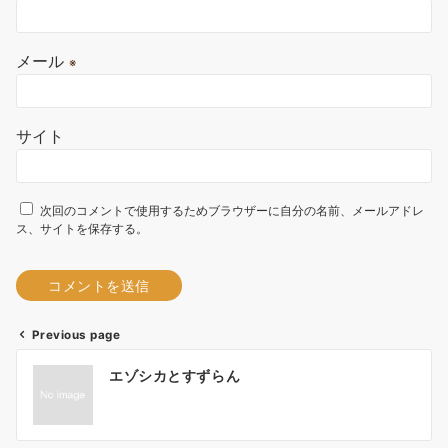
メール
※
サイト
次回のコメントで使用するためブラウザーに自分の名前、メールアドレ
ス、サイトを保存する。
Previous page
A
投
l
エゾシカとすずらん
t
稿
e
ナ
r