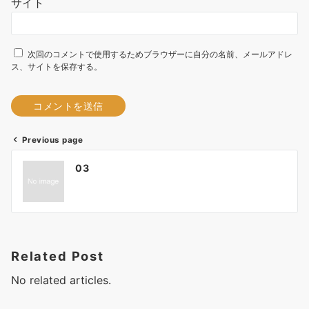
サイト
次回のコメントで使用するためブラウザーに自分の名前、メールアドレ
ス、サイトを保存する。
Previous page
A
投
l
03
t
稿
e
ナ
r
ビ
n
a
ゲ
Related Post
t
ー
No related articles.
i
シ
v