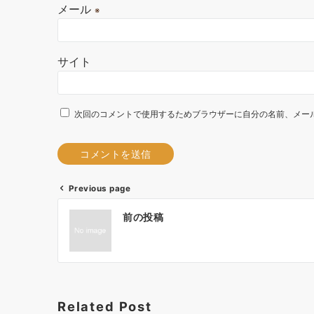
メール
※
サイト
次回のコメントで使用するためブラウザーに自分の名前、メー
Previous page
A
投
l
前の投稿
t
稿
e
ナ
r
ビ
n
a
ゲ
Related Post